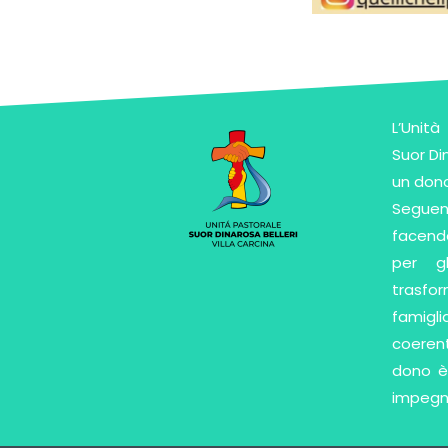
L’Unit
Suor Di
un dono
Segue
facend
per gl
trasfor
famigli
coeren
dono è
impegn