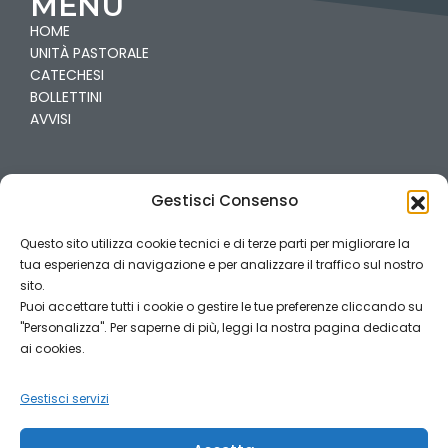
MENÙ
HOME
UNITÀ PASTORALE
CATECHESI
BOLLETTINI
AVVISI
PARROCCHIE
Gestisci Consenso
VILLA
CARCINA-PREGNO
Questo sito utilizza cookie tecnici e di terze parti per migliorare la
CAILINA
tua esperienza di navigazione e per analizzare il traffico sul nostro
COGOZZO
sito.
Puoi accettare tutti i cookie o gestire le tue preferenze cliccando su
"Personalizza". Per saperne di più, leggi la nostra pagina dedicata
PRIVACY
ai cookies.
CREDITS
Gestisci servizi
COOKIES