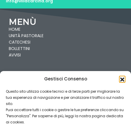
info@villacarcina.org
MENÙ
HOME
UNITÀ PASTORALE
CATECHESI
BOLLETTINI
AVVISI
PARROCCHIE
Gestisci Consenso
VILLA
CARCINA-PREGNO
Questo sito utilizza cookie tecnici e di terze parti per migliorare la
CAILINA
tua esperienza di navigazione e per analizzare il traffico sul nostro
COGOZZO
sito.
Puoi accettare tutti i cookie o gestire le tue preferenze cliccando su
"Personalizza". Per saperne di più, leggi la nostra pagina dedicata
PRIVACY
ai cookies.