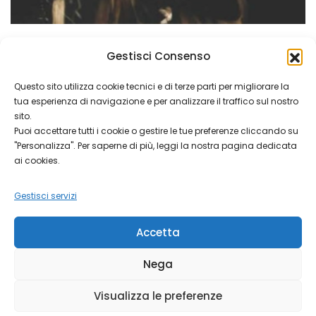
PALIO_2025
Gestisci Consenso
Francesco
Questo sito utilizza cookie tecnici e di terze parti per migliorare la
tua esperienza di navigazione e per analizzare il traffico sul nostro
On
Ago 24, 2025
Parrocchia
Comment
sito.
Francesco
PALIO 2025 Francesco di terra e vento – Giovedí 11
Puoi accettare tutti i cookie o gestire le tue preferenze cliccando su
"Personalizza". Per saperne di più, leggi la nostra pagina dedicata
settembre 2025 Vi aspettiamo Giovedí
ai cookies.
Gestisci servizi
Accetta
Nega
Visualizza le preferenze
Copyright © 2026 Parrocchia di Villa Carcina.
Parrocchia di
Villa Carcina