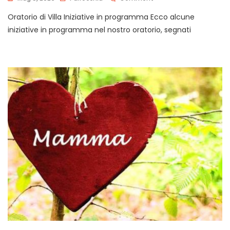
Attività
Oratorio di Villa Iniziative in programma Ecco alcune
In
Oratorio
iniziative in programma nel nostro oratorio, segnati
A
Villa