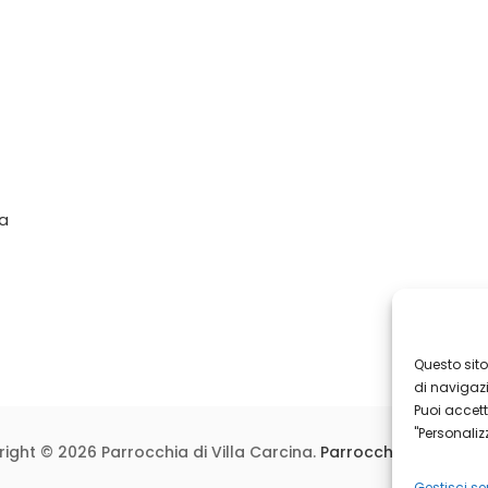
Da
nale
Questo sito
di navigazio
Puoi accett
"Personaliz
ight © 2026 Parrocchia di Villa Carcina.
Parrocchia di Villa C
Gestisci ser