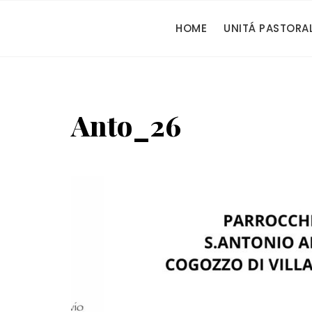
Vai
al
HOME
UNITÁ PASTORA
contenuto
Anto_26