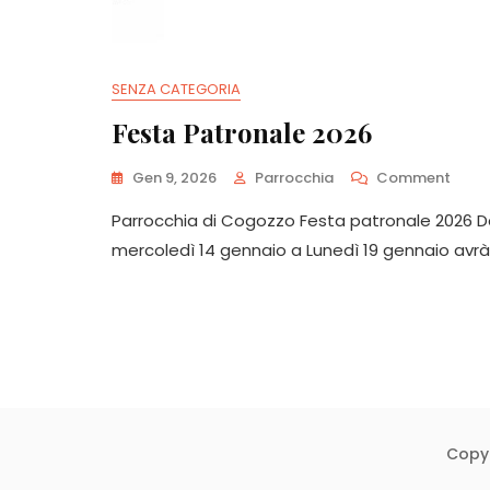
SENZA CATEGORIA
Festa Patronale 2026
On
Gen 9, 2026
Parrocchia
Comment
Festa
Parrocchia di Cogozzo Festa patronale 2026 
Patro
2026
mercoledì 14 gennaio a Lunedì 19 gennaio avrà
Copyr