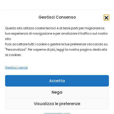
SENZA CATEGORIA
Gestisci Consenso
COGOS FEST
Questo sito utilizza cookie tecnici e di terze parti per migliorare la
tua esperienza di navigazione e per analizzare il traffico sul nostro
On
Lug 8, 2025
Parrocchia
Comment
sito.
COGOS
Luglio 2025 Cogos Fest Dall’11 al 13 luglio grande festa in
FEST
Puoi accettare tutti i cookie o gestire le tue preferenze cliccando su
"Personalizza". Per saperne di più, leggi la nostra pagina dedicata
oratotio a Cogozzo, vedi
ai cookies.
Gestisci servizi
Accetta
Nega
Visualizza le preferenze
Copyright © 2026 Parrocchia di Villa Carcina.
Parrocchia di
Villa Carcina