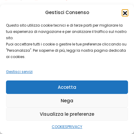
Navigando
Incontri presso la VILLA GLISENTI Giovedì 8 maggio: Limiti che
Insieme
Gestisci Consenso
sostengonoGiovedì 15 maggio: Smartphone, videogiochi
Questo sito utilizza cookie tecnici e di terze parti per migliorare la
tua esperienza di navigazione e per analizzare il traffico sul nostro
sito.
Puoi accettare tutti i cookie o gestire le tue preferenze cliccando su
"Personalizza". Per saperne di più, leggi la nostra pagina dedicata
ai cookies.
Gestisci servizi
Copyright © 2026 Parrocchia di Villa Carcina.
Parrocchia di
Accetta
Villa Carcina
Nega
Visualizza le preferenze
COOKIES
PRIVACY