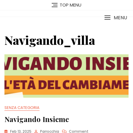
Vai
TOP MENU
al
contenuto
MENU
Navigando_villa
SENZA CATEGORIA
Navigando Insieme
On
Feb 13, 2025
Parrocchia
Comment