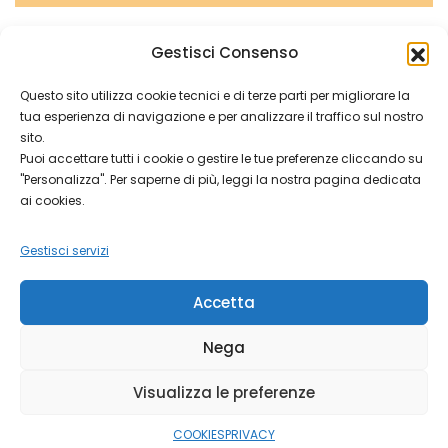
SENZA CATEGORIA
Gestisci Consenso
Vecchia 2026
Questo sito utilizza cookie tecnici e di terze parti per migliorare la
tua esperienza di navigazione e per analizzare il traffico sul nostro
On
Mar 5, 2026
Parrocchia
Comment
sito.
Vecchia
Rogo della Vecchia A Cailina e Cogozzo Giovedì 12 marzo
2026
Puoi accettare tutti i cookie o gestire le tue preferenze cliccando su
"Personalizza". Per saperne di più, leggi la nostra pagina dedicata
(giovedì grasso) negli oratori di
ai cookies.
Gestisci servizi
Accetta
Nega
Visualizza le preferenze
Copyright © 2026 Parrocchia di Villa Carcina.
Parrocchia di
Villa Carcina
COOKIES
PRIVACY